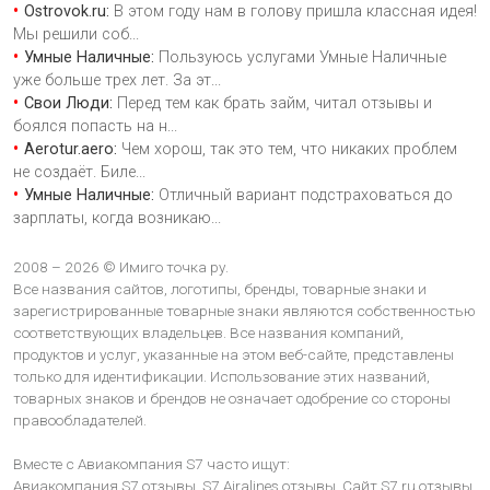
Ostrovok.ru:
В этом году нам в голову пришла классная идея!
Мы решили соб
...
Умные Наличные:
Пользуюсь услугами Умные Наличные
уже больше трех лет. За эт
...
Свои Люди:
Перед тем как брать займ, читал отзывы и
боялся попасть на н
...
Aerotur.aero:
Чем хорош, так это тем, что никаких проблем
не создаёт. Биле
...
Умные Наличные:
Отличный вариант подстраховаться до
зарплаты, когда возникаю
...
2008 – 2026 © Имиго точка ру.
Все названия сайтов, логотипы, бренды, товарные знаки и
зарегистрированные товарные знаки являются собственностью
соответствующих владельцев. Все названия компаний,
продуктов и услуг, указанные на этом веб-сайте, представлены
только для идентификации. Использование этих названий,
товарных знаков и брендов не означает одобрение со стороны
правообладателей.
Вместе с Авиакомпания S7 часто ищут:
Авиакомпания S7 отзывы,
S7 Airalines отзывы,
Сайт S7 ru отзывы,