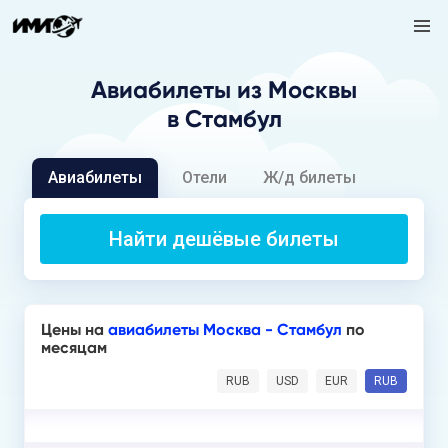
Авиабилеты
из Москвы
в Стамбул
Авиабилеты
Отели
Ж/д билеты
Найти дешёвые билеты
Цены на
авиабилеты Москва - Стамбул
по
месяцам
RUB
USD
EUR
RUB