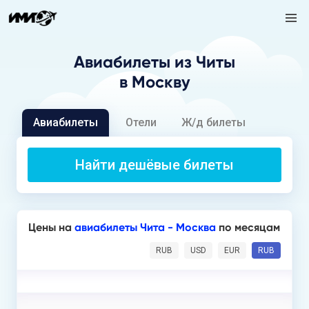
Авиабилеты
из Читы
в Москву
Авиабилеты
Отели
Ж/д билеты
Найти дешёвые билеты
Цены на
авиабилеты Чита - Москва
по месяцам
RUB
USD
EUR
RUB