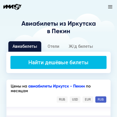
Авиабилеты
из Иркутска
в Пекин
Авиабилеты
Отели
Ж/д билеты
Найти дешёвые билеты
Цены на
авиабилеты Иркутск - Пекин
по
месяцам
RUB
USD
EUR
RUB