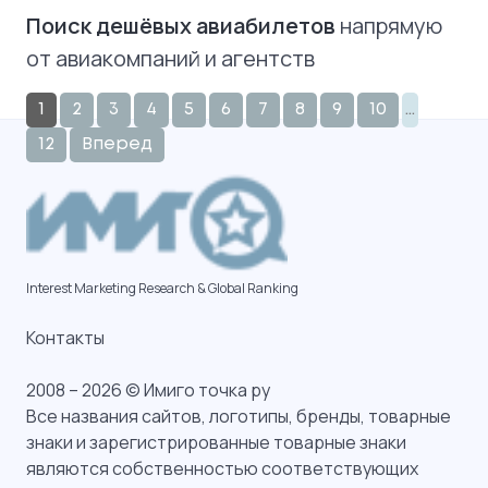
Поиск дешёвых авиабилетов
напрямую
от авиакомпаний и агентств
1
2
3
4
5
6
7
8
9
10
…
12
Вперед
Interest Marketing Research & Global Ranking
Контакты
2008 – 2026 © Имиго точка ру
Все названия сайтов, логотипы, бренды, товарные
знаки и зарегистрированные товарные знаки
являются собственностью соответствующих