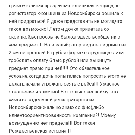
прчмоугольная прозрачная тоненькая вещица,но
регистратор -женщина из Новосибирска решила к
ней придраться! Я даже представить не могла,что
такое возможно! Летом дочка прилетала со
скрипкой,вопросов не было,а здесь вообще ни о
чем предмет!!! Но в калибратор видите ли длина на
2 см не прошла! В грубой форме сотрудница стала
требовать оплату 6 тыс рублей или выкинуть
предмет прямо при ней!!!! Это обязательное
условие,когда дочь попыталась попросить этого не
делать,начала угрожать сеять с рейса!!! Ужасное
отношение и хамство! Вот только неспойму ,это
хамство отдельной регистраторши из
Новосибирска(жаль,не знаю ее фио),либо
клиентоориентированность компании?! Моему
возмущению нет предела!!! Вот такая
Рождественская история!!!