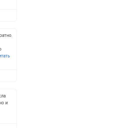
ратно.
о
итать
кла
но и