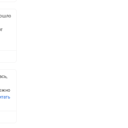
рошло
рт
ась,
можно
итать