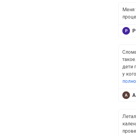
Меня 
проце
Р
Слома
такое
дети 
у ког
полн
А
Летал
кален
прове