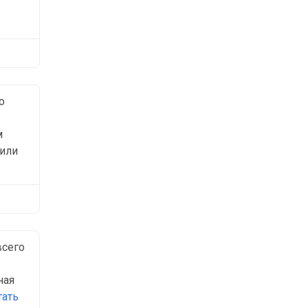
о
м
 или
всего
ная
тать