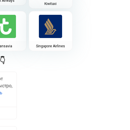
qi Airways
Kiwitaxi
ansavia
Singapore Airlines
👇
ют
ыстро,
ь