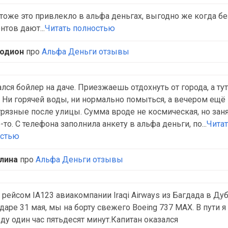
тоже это привлекло в альфа деньгах, выгодно же когда бе
нтов дают...
Читать полностью
одион
про
Альфа Деньги отзывы
лся бойлер на даче. Приезжаешь отдохнуть от города, а тут
. Ни горячей воды, ни нормально помыться, а вечером ещё 
грязные после улицы. Сумма вроде не космическая, но заня
о-то. С телефона заполнила анкету в альфа деньги, по...
Чита
остью
лина
про
Альфа Деньги отзывы
 рейсом IA123 авиакомпании Iraqi Airways из Багдада в Дуб
даре 31 мая, мы на борту свежего Boeing 737 MAX. В пути я
ду один час пятьдесят минут.Капитан оказался