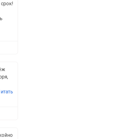
 срок!
ь
тёж
оря,
итать
койно