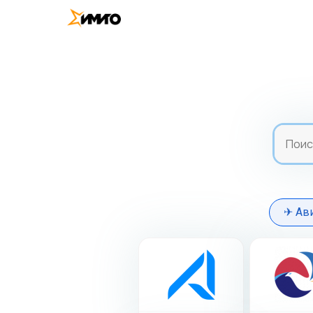
Sear
✈ Ав