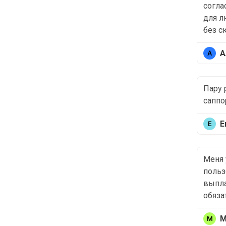
согла
для л
без с
А
Пару 
саппо
Е
Меня 
польз
выпла
обяза
М