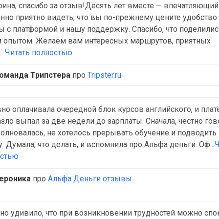
рина, спасибо за отзыв!Десять лет вместе — впечатляющий
нно приятно видеть, что вы по-прежнему цените удобство
ы с платформой и нашу поддержку. Спасибо, что поделилис
 опытом. Желаем вам интересных маршрутов, приятных
..
Читать полностью
оманда Трипстера
про
Tripster.ru
но оплачивала очередной блок курсов английского, и пла
азло выпал за две недели до зарплаты. Сначала, честно гов
олновалась, не хотелось прерывать обучение и подводить
у. Думала, что делать, и вспомнила про Альфа деньги. Оф...
Ч
остью
ероника
про
Альфа Деньги отзывы
но удивило, что при возникновении трудностей можно спо