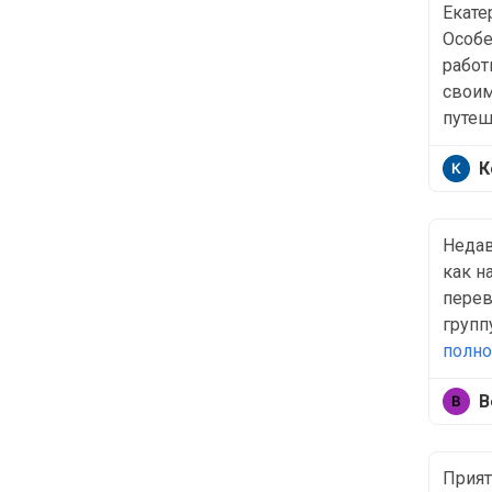
Екате
Особе
работ
своим
путеш.
К
Недав
как н
перев
групп
полн
В
Прият