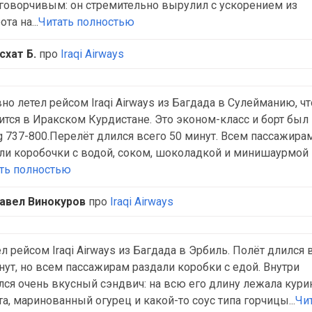
говорчивым: он стремительно вырулил с ускорением из
та на...
Читать полностью
схат Б.
про
Iraqi Airways
но летел рейсом Iraqi Airways из Багдада в Сулейманию, чт
ится в Иракском Курдистане. Это эконом-класс и борт был
g 737-800.Перелёт длился всего 50 минут. Всем пассажира
ли коробочки с водой, соком, шоколадкой и минишаурмой
ть полностью
авел Винокуров
про
Iraqi Airways
ел рейсом Iraqi Airways из Багдада в Эрбиль. Полёт длился 
нут, но всем пассажирам раздали коробки с едой. Внутри
лся очень вкусный сэндвич: на всю его длину лежала кури
та, маринованный огурец и какой-то соус типа горчицы...
Чи