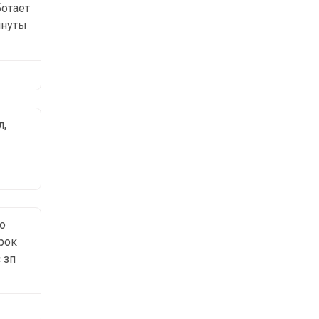
ботает
инуты
л,
о
рок
 зп