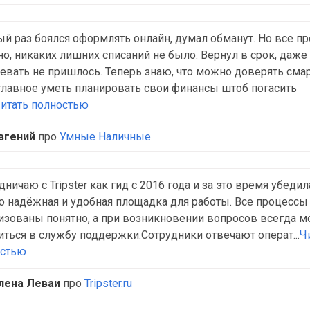
й раз боялся оформлять онлайн, думал обманут. Но все п
но, никаких лишних списаний не было. Вернул в срок, даже
евать не пришлось. Теперь знаю, что можно доверять сма
главное уметь планировать свои финансы штоб погасить
итать полностью
вгений
про
Умные Наличные
дничаю с Tripster как гид с 2016 года и за это время убедил
то надёжная и удобная площадка для работы. Все процессы
изованы понятно, а при возникновении вопросов всегда 
иться в службу поддержки.Сотрудники отвечают операт...
Ч
остью
лена Леваи
про
Tripster.ru