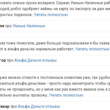
совать новые сроки возврата. Сервис Умные Наличные ра
юдей, робот одобряет займы на карту по паспорту за две м
крытых подвохов...
Читать полностью
ля
про
Умные Наличные
раз тоже помогали, даже больше подсказывали я бы сказа
рт в альфа деньгах нормально работает...
Читать полностью
гор
про
Альфа Деньги отзывы
уже можно отнести к постоянным клиентам уже, так удобн
оваться альфа деньгами - просто надо мониторить чтобы с
ты не провронить, но у меня как раз вместо аванса они, а с
тельно выплаты провожу...
Читать полностью
акар
про
Альфа Деньги отзывы