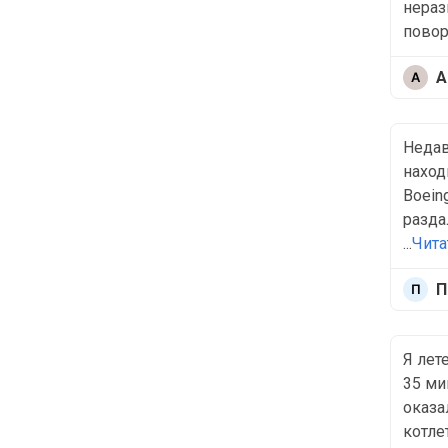
нераз
поворо
А
Недав
наход
Boein
разда
...
Чита
П
Я лет
35 ми
оказа
котле