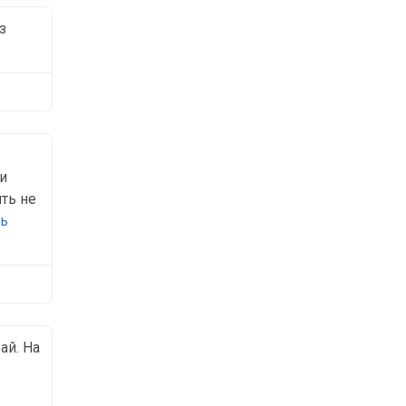
з
и
ть не
ть
ай. На