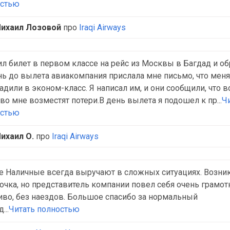
остью
ихаил Лозовой
про
Iraqi Airways
ил билет в первом классе на рейс из Москвы в Багдад и об
нь до вылета авиакомпания прислала мне письмо, что меня
адили в эконом-класс. Я написал им, и они сообщили, что в
во мне возместят потери.В день вылета я подошел к пр...
Ч
остью
ихаил О.
про
Iraqi Airways
 Наличные всегда выручают в сложных ситуациях. Возни
очка, но представитель компании повел себя очень грамот
во, без наездов. Большое спасибо за нормальный
...
Читать полностью