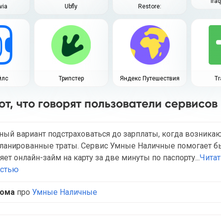
Ira
via
Ubfly
Restore:
йлс
Трипстер
Яндекс Путешествия
Tr
от, что говорят пользователи сервисов 
ный вариант подстраховаться до зарплаты, когда возника
ланированные траты. Сервис Умные Наличные помогает б
яет онлайн-займ на карту за две минуты по паспорту...
Читат
остью
ома
про
Умные Наличные