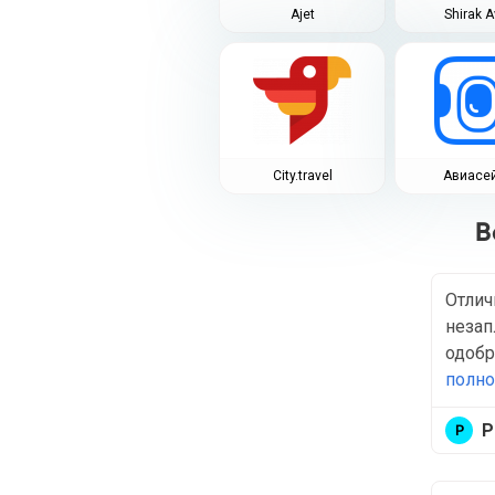
Ajet
Shirak A
City.travel
Авиасе
В
Отлич
незап
одобр
полн
Р