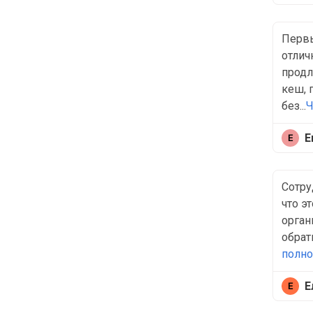
Первы
отлич
продл
кеш, 
без...
Ч
Е
Сотру
что э
орган
обрат
полн
Е