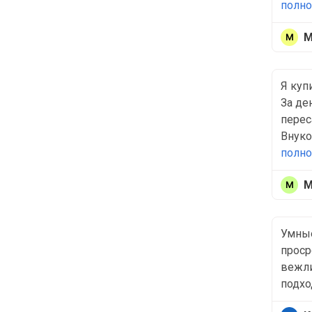
полн
М
Я куп
За де
перес
Внуко
полн
М
Умные
проср
вежли
подход