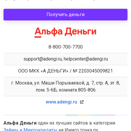
Получить деньги
8-800-700-7700
support@adengi.ru, helpcenter@adengi.ru
ООО МКК «А ДЕНЬГИ» / № 2203045009821
г. Москва, ул. Маши Порываевой, д. 7, стр. А, эт. 8,
пом. 5-6Б, комната 805-806
www.adengi.ru
Альфа Деньги
один из лучших сайтов в категории
Займы и Микрокредиты
на Имиго точка ру.