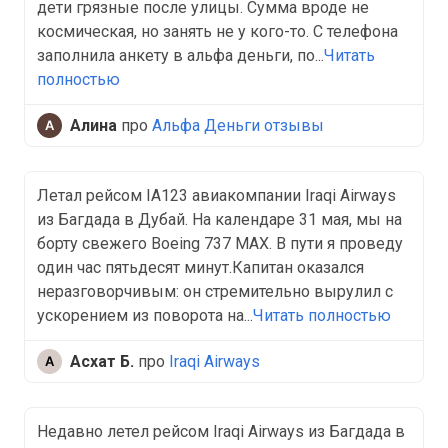
дети грязные после улицы. Сумма вроде не
космическая, но занять не у кого-то. С телефона
заполнила анкету в альфа деньги, по...
Читать
полностью
Алина
про
Альфа Деньги отзывы
Летал рейсом IA123 авиакомпании Iraqi Airways
из Багдада в Дубай. На календаре 31 мая, мы на
борту свежего Boeing 737 MAX. В пути я проведу
один час пятьдесят минут.Капитан оказался
неразговорчивым: он стремительно вырулил с
ускорением из поворота на...
Читать полностью
Асхат Б.
про
Iraqi Airways
Недавно летел рейсом Iraqi Airways из Багдада в