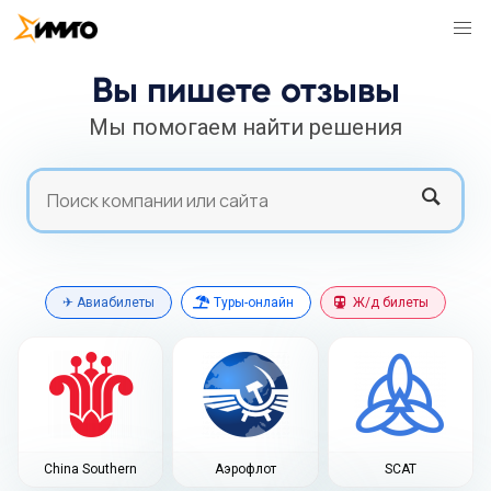
Вы пишете отзывы
Мы помогаем найти решения
Search
Search
✈ Авиабилеты
Туры-онлайн
Ж/д билеты
China Southern
Аэрофлот
SCAT