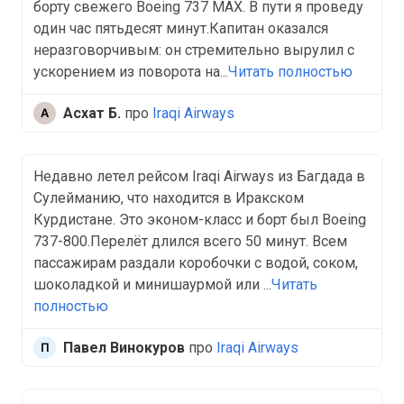
борту свежего Boeing 737 MAX. В пути я проведу
один час пятьдесят минут.Капитан оказался
неразговорчивым: он стремительно вырулил с
ускорением из поворота на...
Читать полностью
Асхат Б.
про
Iraqi Airways
Недавно летел рейсом Iraqi Airways из Багдада в
Сулейманию, что находится в Иракском
Курдистане. Это эконом-класс и борт был Boeing
737-800.Перелёт длился всего 50 минут. Всем
пассажирам раздали коробочки с водой, соком,
шоколадкой и минишаурмой или ...
Читать
полностью
Павел Винокуров
про
Iraqi Airways