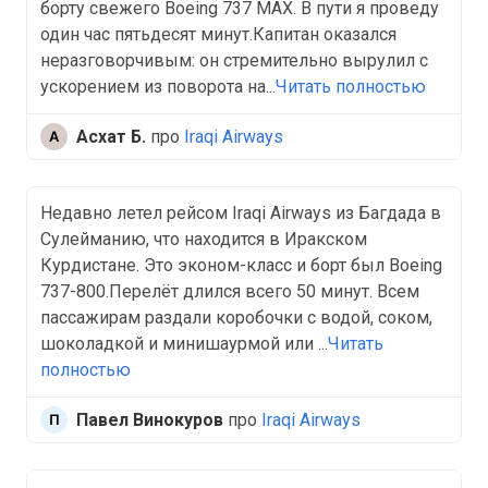
борту свежего Boeing 737 MAX. В пути я проведу
один час пятьдесят минут.Капитан оказался
неразговорчивым: он стремительно вырулил с
ускорением из поворота на...
Читать полностью
Асхат Б.
про
Iraqi Airways
Недавно летел рейсом Iraqi Airways из Багдада в
Сулейманию, что находится в Иракском
Курдистане. Это эконом-класс и борт был Boeing
737-800.Перелёт длился всего 50 минут. Всем
пассажирам раздали коробочки с водой, соком,
шоколадкой и минишаурмой или ...
Читать
полностью
Павел Винокуров
про
Iraqi Airways