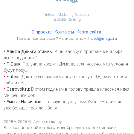
Interest Marketing Research
& Global Ranking
О проекте
Контакты
Карта сайта
Появились вопросы? Напишите нам:
travel@imigo.ru
Альфа Деньги отзывы:
А вы заявку в приложении альфа
денег подавали?
...
Т-Банк:
Получила кредит. Думала, если честно, что условия
будут поху
...
Finters:
Дают под фиксированную ставку в 0,8, беру второй
займ и под
...
Ostrovok.ru:
В этом году нам в голову пришла классная идея!
Мы решили соб
...
Умные Наличные:
Пользуюсь услугами Умные Наличные
уже больше трех лет. За эт
...
2008 – 2026 © Имиго точка ру.
Все названия сайтов, логотипы, бренды, товарные знаки и
зарегистрированные товарные знаки являются собственностью