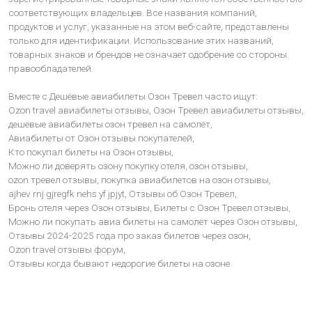
соответствующих владельцев. Все названия компаний,
продуктов и услуг, указанные на этом веб-сайте, представлены
только для идентификации. Использование этих названий,
товарных знаков и брендов не означает одобрение со стороны
правообладателей.
Вместе с Дешёвые авиабилеты Озон Тревел часто ищут:
Ozon travel авиабилеты отзывы,
Озон Тревел авиабилеты отзывы,
дешёвые авиабилеты озон тревел на самолёт,
Авиабилеты от Озон отзывы покупателей,
Кто покупал билеты на Озон отзывы,
Можно ли доверять озону покупку отеля,
озон отзывы,
ozon тревел отзывы,
покупка авиабилетов на озон отзывы,
ajhev rnj gjregfk nehs yf jpjyt,
Отзывы об Озон Тревел,
Бронь отеля через Озон отзывы,
Билеты с Озон Тревел отзывы,
Можно ли покупать авиа билеты на самолёт через Озон отзывы,
Отзывы 2024-2025 года про заказ билетов через озон,
Ozon travel отзывы форум,
Отзывы когда бывают недорогие билеты на озоне