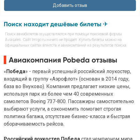
Поиск находит дешёвые билеты ✈
Поиск авиабилетов осуществляется при помощи поисковой формы
Aviasales. Сайт Imigo.ru ничего не продаёт. Купить билеты можно на
официальных сайтах агентств и авиакомпаний из результатов поиска.
Авиакомпания Pobeda отзывы
«
Победа
» - первый успешный российский лоукостер,
входящий в группу «Аэрофлот» (основан в 2014 году,
база во Внуково). Компания предлагает низкие цены,
используя парк из более чем 40 современных
самолетов Boeing 737-800. Пассажиры самостоятельно
выбирают услуги, а сэкономить помогает строгая
политика багажа, отсутствие бизнес-класса и быстрая
оборачиваемость рейсов.
Российский лоукостер Победа
стал чемпионом мира