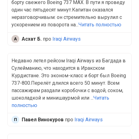
борту свежего Boeing 737 MAX. В пути я проведу
один час пятьдесят минут.Капитан оказался
неразговорчивым: он стремительно вырулил с
ускорением из поворота на...
Читать полностью
Асхат Б.
про
Iraqi Airways
Недавно летел рейсом Iraqi Airways из Багдада в
Сулейманию, что находится в Иракском
Курдистане. Это эконом-класс и борт был Boeing
737-800.Перелёт длился всего 50 минут. Всем
пассажирам раздали коробочки с водой, соком,
шоколадкой и минишаурмой или ...
Читать
полностью
Павел Винокуров
про
Iraqi Airways