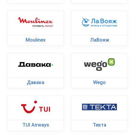
Moulinex
ЛаВояж
Давака
Wego
TUI Airways
Текта