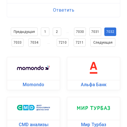
Ответить
Предыдущая
1
2
…
7030
7031
7032
7033
7034
…
7210
7211
Следующая
Momondo
Альфа Банк
CMD анализы
Мир Турбаз