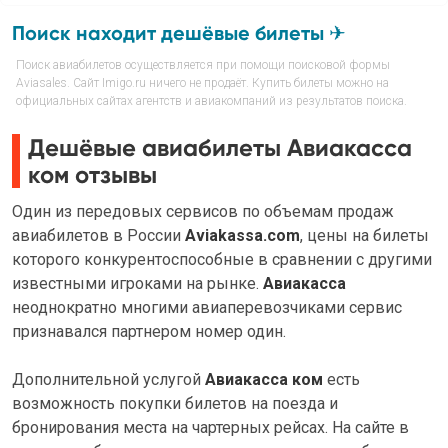
Поиск находит дешёвые билеты ✈
Поиск авиабилетов осуществляется при помощи поисковой формы
Aviasales. Сайт Imigo.ru ничего не продаёт. Купить билеты можно на
официальных сайтах агентств и авиакомпаний из результатов поиска.
Дешёвые авиабилеты Авиакасса
ком отзывы
Один из передовых сервисов по объемам продаж
авиабилетов в России
Aviakassa.com
, цены на билеты
которого конкурентоспособные в сравнении с другими
известными игроками на рынке.
Авиакасса
неоднократно многими авиаперевозчиками сервис
признавался партнером номер один.
Дополнительной услугой
Авиакасса ком
есть
возможность покупки билетов на поезда и
бронирования места на чартерных рейсах. На сайте в