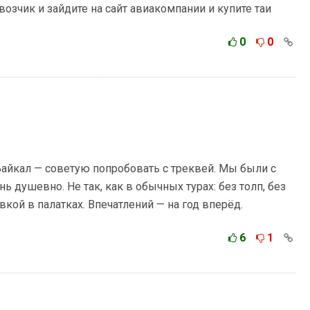
зчик и зайдите на сайт авиакомпании и купите таи
0
0
 Байкал — советую попробовать с треквей. Мы были с
 душевно. Не так, как в обычных турах: без толп, без
вкой в палатках. Впечатлений — на год вперёд.
6
1