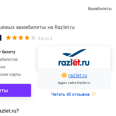
Авиабилеты
ёвых авиабилеты на Razlet.ru
Ы
3,8
из 5
 билету
иабилетов
ске
ские карты
razlet.ru
Адрес сайта Razlet.ru
еты
Читать
45 отзывов
zlet.ru?