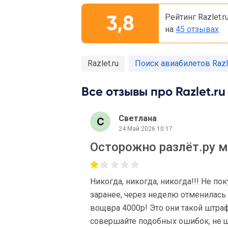
3,8
Рейтинг Razlet.r
на
45 отзывах
Razlet.ru
Поиск авиабилетов Razle
Все отзывы про Razlet.ru 
Светлана
24 Май 2026 10:17
Осторожно разлёт.ру 
Никогда, никогда, никогда!!! Не по
заранее, через неделю отменилась 
вощвра 4000р! Это они такой штраф 
совершайте подобных ошибок, не 