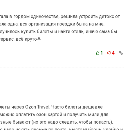
тала в гордом одиночестве, решила устроить детокс от
тала одна, вся организация поездки была на мне,
лучилось купить билеты и найти отель, иначе сама бы
ервис, всё круто🫶
1
4
леты через Ozon Travel. Часто билеты дешевле
о можно оплатить озон картой и получить мили для
ные бывают (но это надо следить, чтобы попасть).
е надо искать письма по почте. Быстрая бронь, удобно и