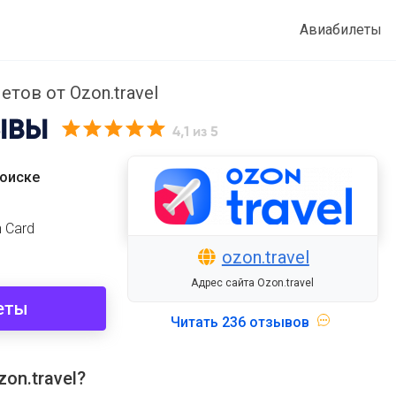
Авиабилеты
тов от Ozon.travel
ЫВЫ
4,1
из 5
поиске
 Card
ozon.travel
Адрес сайта Ozon.travel
еты
Читать
236 отзывов
on.travel?