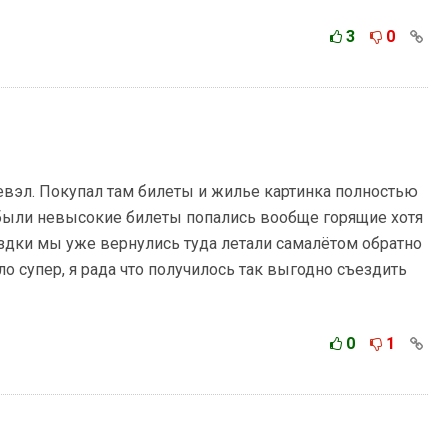
3
0
евэл. Покупал там билеты и жилье картинка полностью
ы были невысокие билеты попались вообще горящие хотя
оездки мы уже вернулись туда летали самалётом обратно
о супер, я рада что получилось так выгодно съездить
0
1