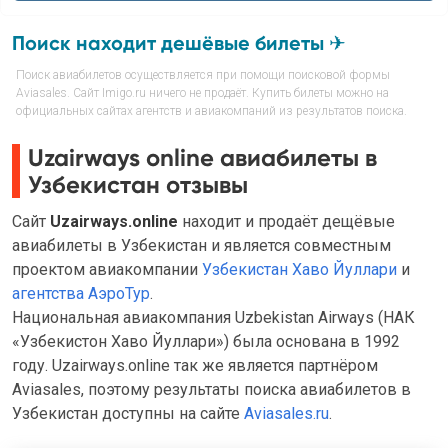
Поиск находит дешёвые билеты ✈
Поиск авиабилетов осуществляется при помощи поисковой формы
Aviasales. Сайт Imigo.ru ничего не продаёт. Купить билеты можно на
официальных сайтах агентств и авиакомпаний из результатов поиска.
Uzairways online авиабилеты в
Узбекистан отзывы
Сайт
Uzairways.online
находит и продаёт дещёвые
авиабилеты в Узбекистан и является совместным
проектом авиакомпании
Узбекистан Хаво Йуллари
и
агентства АэроТур
.
Национальная авиакомпания Uzbekistan Airways (НАК
«Узбекистон Хаво Йуллари») была основана в 1992
году. Uzairways.online так же является партнёром
Aviasales, поэтому результаты поиска авиабилетов в
Узбекистан доступны на сайте
Aviasales.ru
.