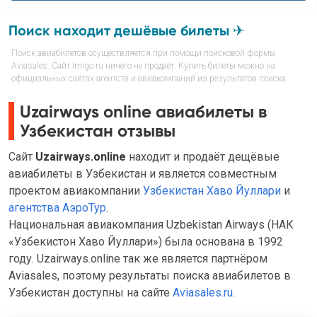
Поиск находит дешёвые билеты ✈
Поиск авиабилетов осуществляется при помощи поисковой формы
Aviasales. Сайт Imigo.ru ничего не продаёт. Купить билеты можно на
официальных сайтах агентств и авиакомпаний из результатов поиска.
Uzairways online авиабилеты в
Узбекистан отзывы
Сайт
Uzairways.online
находит и продаёт дещёвые
авиабилеты в Узбекистан и является совместным
проектом авиакомпании
Узбекистан Хаво Йуллари
и
агентства АэроТур
.
Национальная авиакомпания Uzbekistan Airways (НАК
«Узбекистон Хаво Йуллари») была основана в 1992
году. Uzairways.online так же является партнёром
Aviasales, поэтому результаты поиска авиабилетов в
Узбекистан доступны на сайте
Aviasales.ru
.