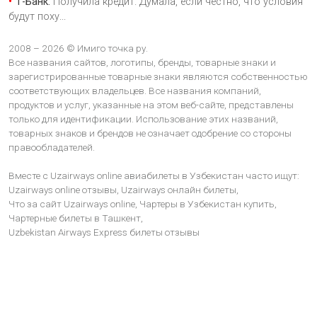
Т-Банк:
Получила кредит. Думала, если честно, что условия
будут поху
...
2008 – 2026 © Имиго точка ру.
Все названия сайтов, логотипы, бренды, товарные знаки и
зарегистрированные товарные знаки являются собственностью
соответствующих владельцев. Все названия компаний,
продуктов и услуг, указанные на этом веб-сайте, представлены
только для идентификации. Использование этих названий,
товарных знаков и брендов не означает одобрение со стороны
правообладателей.
Вместе с Uzairways online авиабилеты в Узбекистан часто ищут:
Uzairways online отзывы,
Uzairways онлайн билеты,
Что за сайт Uzairways online,
Чартеры в Узбекистан купить,
Чартерные билеты в Ташкент,
Uzbekistan Airways Express билеты отзывы