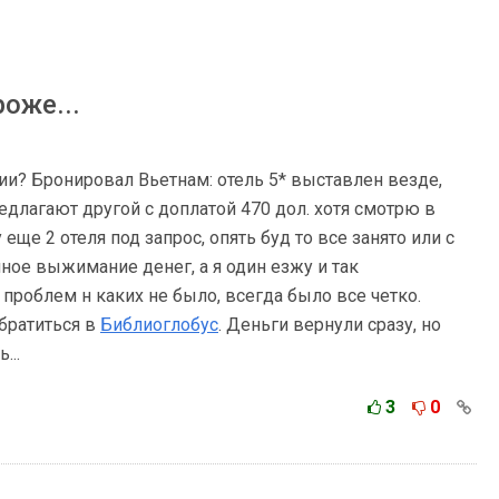
оже...
нии? Бронировал Вьетнам: отель 5* выставлен везде,
редлагают другой с доплатой 470 дол. хотя смотрю в
ще 2 отеля под запрос, опять буд то все занято или с
ное выжимание денег, а я один езжу и так
проблем н каких не было, всегда было все четко.
братиться в
Библиоглобус
. Деньги вернули сразу, но
...
3
0