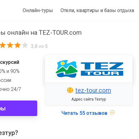
Онлайн-туры
Отели, квартиры и базы отдыха
ры онлайн на TEZ-TOUR.com
3,8
из 5
кскурсий
0% и 90%
оссии
очно 24/7
tez-tour.com
Адрес сайта Тезтур
ры
Читать
55 отзывов
езтур?