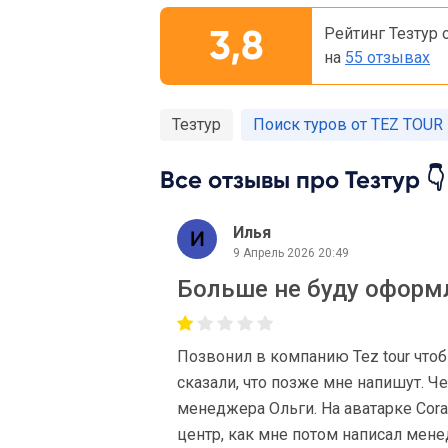
3,8
Рейтинг Тезтур 
на
55 отзывах
Тезтур
Поиск туров от TEZ TOUR
Все отзывы про Тезтур 👇
Илья
9 Апрель 2026 20:49
Больше не буду оформлят
Позвонил в компанию Tez tour чтоб
сказали, что позже мне напишут. Ч
менеджера Ольги. На аватарке Coral 
центр, как мне потом написал мене