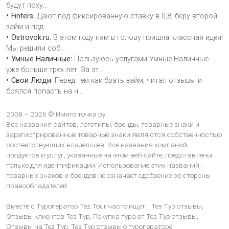
будут поху
...
Finters:
Дают под фиксированную ставку в 0,8, беру второй
займ и под
...
Ostrovok.ru:
В этом году нам в голову пришла классная идея!
Мы решили соб
...
Умные Наличные:
Пользуюсь услугами Умные Наличные
уже больше трех лет. За эт
...
Свои Люди:
Перед тем как брать займ, читал отзывы и
боялся попасть на н
...
2008 – 2026 © Имиго точка ру.
Все названия сайтов, логотипы, бренды, товарные знаки и
зарегистрированные товарные знаки являются собственностью
соответствующих владельцев. Все названия компаний,
продуктов и услуг, указанные на этом веб-сайте, представлены
только для идентификации. Использование этих названий,
товарных знаков и брендов не означает одобрение со стороны
правообладателей.
Вместе с Туроператор Tez Tour часто ищут:
Тез Тур отзывы,
Отзывы клиентов Тез Тур,
Покупка тура от Тез Тур отзывы,
Отзывы на Тез Тур,
Тез Тур отзывы о туроператоре,