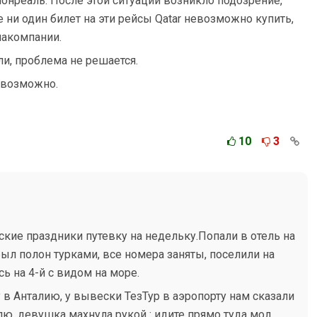
онреаль. После этой ситуации возникло подозрение,
е ни один билет на эти рейсы Qatar невозможно купить,
иакомпании.
ли, проблема не решается.
евозможно.
10
3
ские праздники путевку на недельку.Попали в отель на
был полон турками, все номера заняты, поселили на
ь на 4-й с видом на море.
ту в Анталию, у вывески ТезТур в аэропорту нам сказали
ю, девушка махнула рукой : идите прямо туда мол...,