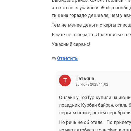
Выбирала рейсы QATAR Тбилиси - М
что это не случайный сбой, а вообщ
тк цена гораздо дешевле, чем у ав
Тем не менее деньги с карты списа
В чате не отвечают. Дозвониться н
Ужасный сервис!
Ответить
Татьяна
20 Июнь 2025 11:02
Онлайн у ТезТур купили на июнь
праздник Курбан байран, отель 
первом этаже, потом перебралис
Но речь не об отеле... По приле
номер автобуса -трансфер к отел