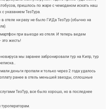
тобусов, пришлось по жаре с чемоданом искать наш
 с указанием ТезТура.
в отеле ни разу не было ГИДа ТезТур (обычно на
ла).
мартфон при выезде из отеля. И теперь ведем
 это жесть!
оновируса мы заранее забронировали тур на Кипр, тур
еписка...
умали деньги пропали и только через 2 года удалось
я оплату ранее в отель меньшей звезды, сплошные
услугами ТезТур, все было хорошо, но в последнее
 туроператорам.