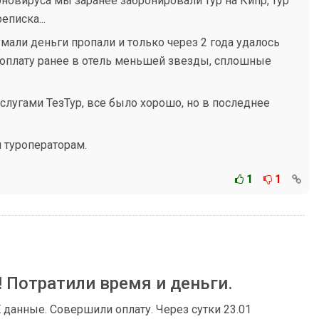
оновируса мы заранее забронировали тур на Кипр, тур
еписка...
умали деньги пропали и только через 2 года удалось
я оплату ранее в отель меньшей звезды, сплошные
услугами ТезТур, все было хорошо, но в последнее
 туроператорам.
1
1
 Потратили время и деньги.
 данные. Совершили оплату. Через сутки 23.01