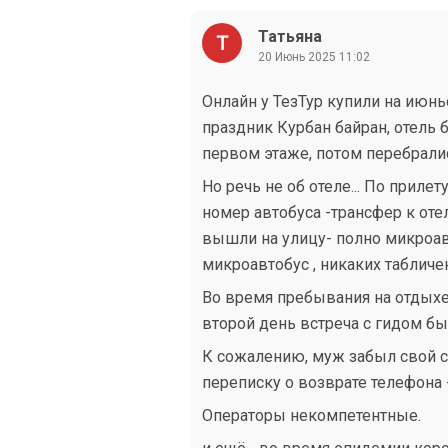
Татьяна
20 Июнь 2025 11:02
Онлайн у ТезТур купили на июнь
праздник Курбан байран, отель 
первом этаже, потом перебралис
Но речь не об отеле... По приле
номер автобуса -трансфер к отел
вышли на улицу- полно микроав
микроавтобус , никаких табличек
Во время пребывания на отдыхе 
второй день встреча с гидом бы
К сожалению, муж забыл свой с
переписку о возврате телефона -
Операторы некомпетентные.