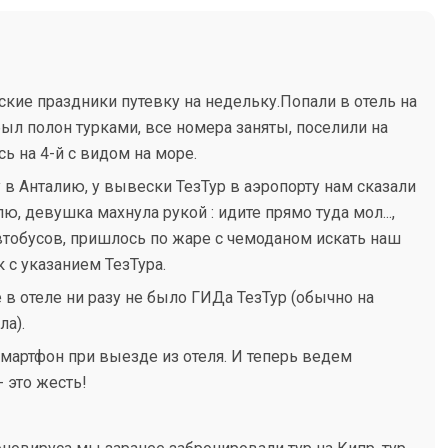
ские праздники путевку на недельку.Попали в отель на
был полон турками, все номера заняты, поселили на
ь на 4-й с видом на море.
ту в Анталию, у вывески ТезТур в аэропорту нам сказали
ю, девушка махнула рукой : идите прямо туда мол...,
тобусов, пришлось по жаре с чемоданом искать наш
 с указанием ТезТура.
в отеле ни разу не было ГИДа ТезТур (обычно на
ла).
мартфон при выезде из отеля. И теперь ведем
 это жесть!