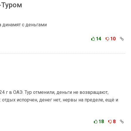
-Туром
а динамят с деньгами
14
10
24 г в ОАЭ. Тур отменили, деньги не возвращают,
 отдых испорчен, денег нет, нервы на пределе, ещё и
18
8