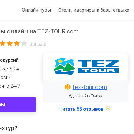
Онлайн-туры
Отели, квартиры и базы отдыха
ры онлайн на TEZ-TOUR.com
3,8
из 5
кскурсий
0% и 90%
оссии
очно 24/7
tez-tour.com
Адрес сайта Тезтур
ры
Читать
55 отзывов
езтур?