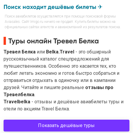
Поиск находит дешёвые билеты ✈
Поиск авиабилетов осуществляется при помощи поисковой формы
Aviasales. Сайт Imigo.ru ничего не продаёт. Купить билеты можно на
официальных сайтах агентств и авиакомпаний из результатов поиска.
Туры онлайн Тревел Белка
Тревел Белка
или
Belka.Travel
- это обширный
русскоязычный каталог спецпредложений для
путешественников. Особенно это касается тех, кто
любит летать экономно и готов быстро собраться и
отправиться отдыхать в одиночку или в кампании
друзей. Читайте и пишите реальные
отзывы про
Тревелбелка
.
Travelbelka
- отзывы и дешёвые авиабилеты туры и
отели по акциям Travel Белка.
Показать дешёвые туры