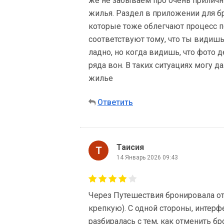
же не забываем про очень приличн
жилья. Раздел в приложении для б
которые тоже облегчают процесс по
соответствуют тому, что ты видишь
ладно, но когда видишь, что фото д
ряда вон. В таких ситуациях могу 
жилье
Ответить
Таисия
14 Январь 2026 09:43
Через Путешествия бронировала отел
крепкую). С одной стороны, интерфе
разбиралась с тем, как отменить б