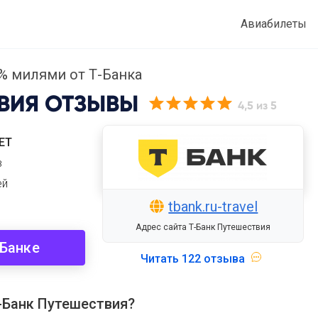
Авиабилеты
% милями от Т-Банка
ВИЯ
ОТЗЫВЫ
4,5
из 5
ET
в
ей
tbank.ru-travel
Адрес сайта Т-Банк Путешествия
-Банке
Читать
122 отзыва
-Банк Путешествия?