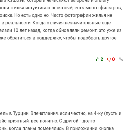
ый кэшбэк, который начисляют за бронь и оплату
рони жилья интуитивно понятный, есть много фильтров,
иска. Но есть одно но. Часто фотографии жилья не
 в реальности. Когда отличия незначительные еще
елали 10 лет назад, когда обновляли ремонт, это уже из
даже обратиться в поддержку, чтобы подобрать другое
2
0
ь в Турции. Впечатления, если честно, на 4-ку (пусть и
йс приятный, все понятно. С другой - долго
ронь, когда планы поменялись. В приложении кнопка