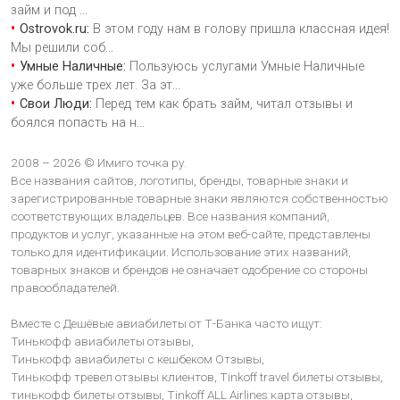
займ и под
...
Ostrovok.ru:
В этом году нам в голову пришла классная идея!
Мы решили соб
...
Умные Наличные:
Пользуюсь услугами Умные Наличные
уже больше трех лет. За эт
...
Свои Люди:
Перед тем как брать займ, читал отзывы и
боялся попасть на н
...
2008 – 2026 © Имиго точка ру.
Все названия сайтов, логотипы, бренды, товарные знаки и
зарегистрированные товарные знаки являются собственностью
соответствующих владельцев. Все названия компаний,
продуктов и услуг, указанные на этом веб-сайте, представлены
только для идентификации. Использование этих названий,
товарных знаков и брендов не означает одобрение со стороны
правообладателей.
Вместе с Дешёвые авиабилеты от Т-Банка часто ищут:
Тинькофф авиабилеты отзывы,
Тинькофф авиабилеты с кешбеком Отзывы,
Тинькофф тревел отзывы клиентов,
Tinkoff travel билеты отзывы,
тинькофф билеты отзывы,
Tinkoff ALL Airlines карта отзывы,