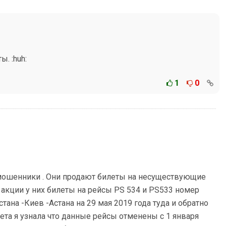
. :huh:
1
0
и мошенники . Они продают билеты на несуществующие
 акции у них билеты на рейсы PS 534 и PS533 номер
стана -Киев -Астана на 29 мая 2019 года туда и обратно
 лета я узнала что данные рейсы отменены с 1 января