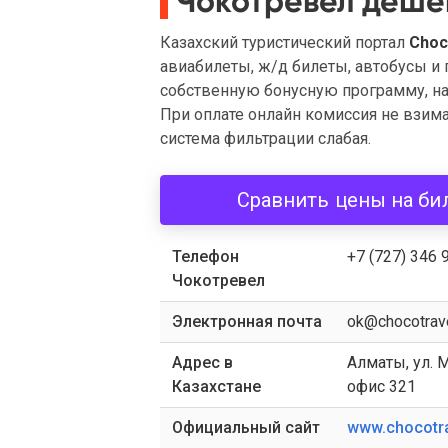
Чокотревел дешё
Казахский туристический портал
Choc
авиабилеты, ж/д билеты, автобусы и
собственную бонусную программу, нач
При оплате онлайн комиссия не взима
система фильтрации слабая.
Сравнить цены на би
Телефон
+7 (727) 346 
Чокотревел
Электронная почта
ok@chocotrav
Адрес в
Алматы, ул. М
Казахстане
офис 321
Официальный сайт
www.chocotr