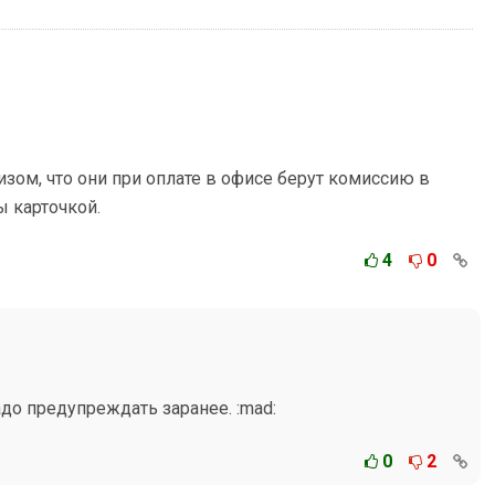
зом, что они при оплате в офисе берут комиссию в
ы карточкой.
4
0
адо предупреждать заранее. :mad:
0
2