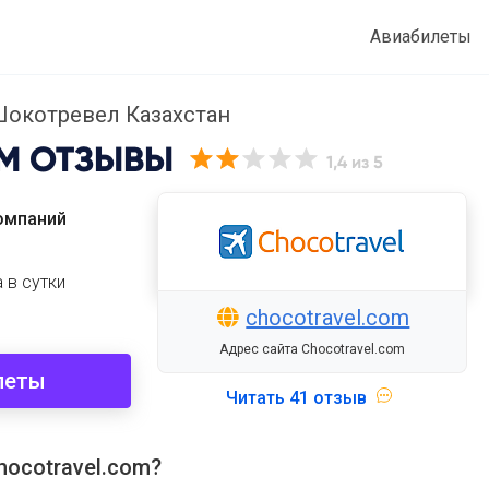
Авиабилеты
окотревел Казахстан
M
ОТЗЫВЫ
1,4
из 5
омпаний
 в сутки
chocotravel.com
Адрес сайта Chocotravel.com
леты
Читать
41 отзыв
ocotravel.com?