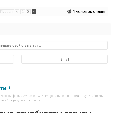
1
человек онлайн
Первая
<
2
3
4
еты ✈
сковой формы Aviasales. Сайт Imigo.ru ничего не продаёт. Купить билеты
аний из результатов поиска.