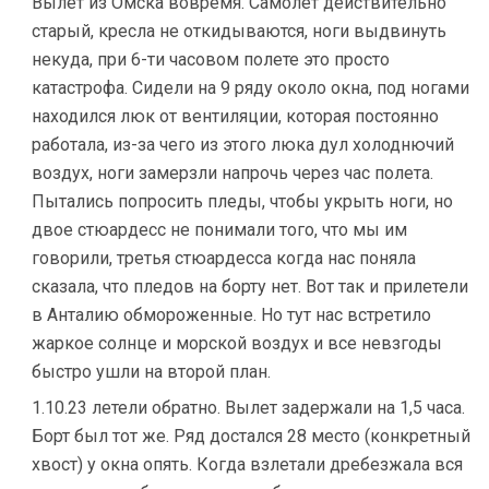
Вылет из Омска вовремя. Самолет действительно
старый, кресла не откидываются, ноги выдвинуть
некуда, при 6-ти часовом полете это просто
катастрофа. Сидели на 9 ряду около окна, под ногами
находился люк от вентиляции, которая постоянно
работала, из-за чего из этого люка дул холоднючий
воздух, ноги замерзли напрочь через час полета.
Пытались попросить пледы, чтобы укрыть ноги, но
двое стюардесс не понимали того, что мы им
говорили, третья стюардесса когда нас поняла
сказала, что пледов на борту нет. Вот так и прилетели
в Анталию обмороженные. Но тут нас встретило
жаркое солнце и морской воздух и все невзгоды
быстро ушли на второй план.
1.10.23 летели обратно. Вылет задержали на 1,5 часа.
Борт был тот же. Ряд достался 28 место (конкретный
хвост) у окна опять. Когда взлетали дребезжала вся