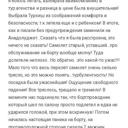
я боюсь летать, выбирала авиакомпанию в
тур.агенстве и разница в цене была внушительная!
Выбрала Туркиш из соображений комфорта и
безопасности, т.к летела еще и с ребенком! В итоге,
как и писали без предупреждения заменили на
Анадолуджет…Сказать что я была расстроена, это
ничего не сказать! Самолет старый, уставший…про
обслуживание на борту вообще молчу! Туда
долетели неплохо…Но обратно…это какой-то ужас!!!
Мало того что весь перелёт самолет очень сильно
трясло, но это можно понять…турбулентность! Но
посадка была ужаснейшая! Ощущение свободного
падения! Все тряслось, трещало и гремело! В
моменте нас подкинуло так, что бортпроводник
который шел по салону просто подлетел и едва не
ударился головой, при этом вскрикнув! Потом
началась настоящая паника на борту, на
противоположной стороне сидели 2 мужчин,