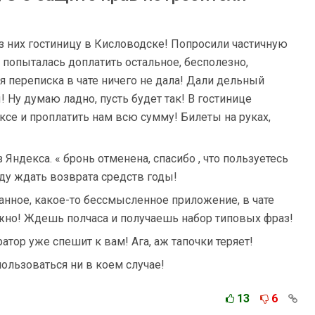
з них гостиницу в Кисловодске! Попросили частичную
я попыталась доплатить остальное, бесполезно,
я переписка в чате ничего не дала! Дали дельный
ы! Ну думаю ладно, пусть будет так! В гостинице
ксе и проплатить нам всю сумму! Билеты на руках,
 Яндекса. « бронь отменена, спасибо , что пользуетесь
у ждать возврата средств годы!
нное, какое-то бессмысленное приложение, в чате
жно! Ждешь полчаса и получаешь набор типовых фраз!
атор уже спешит к вам! Ага, аж тапочки теряет!
льзоваться ни в коем случае!
13
6