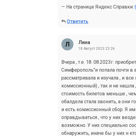
— На странице Яндекс Справки:
Ответить
Лина
18 Август 2023 23:26
Вчера , т.е. 18. 08.2023г. приобр
Симферополь"и попала почти в 
рассматривала и изучала , и все 
комиссионный) , так и не нашла ,
стоимость билетов меньше , чем 
обалдела стала звонить, а они г
и есть комиссионный сбор. Я им
оправдываться , что у них везде
возможно. У них специально со
обнаружить, иначе бы у них н кт