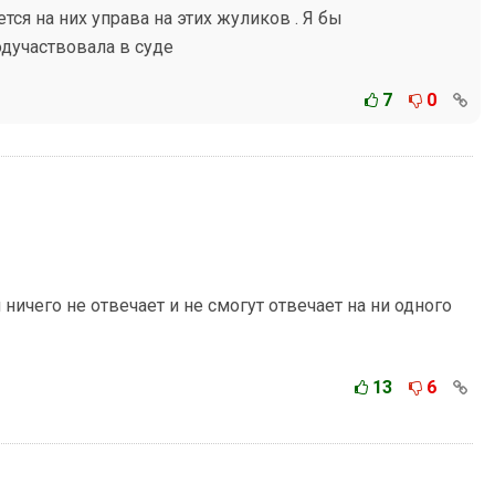
тся на них управа на этих жуликов . Я бы
одучаствовала в суде
7
0
ничего не отвечает и не смогут отвечает на ни одного
13
6