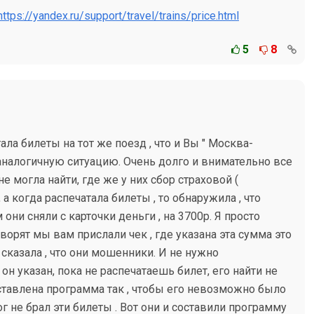
https://yandex.ru/support/travel/trains/price.html
5
8
етала билеты на тот же поезд , что и Вы " Москва-
аналогичную ситуацию. Очень долго и внимательно все
не могла найти, где же у них сбор страховой (
 а когда распечатала билеты , то обнаружила , что
они сняли с карточки деньги , на 3700р. Я просто
оворят мы вам прислали чек , где указана эта сумма это
 сказала , что они мошенники. И не нужно
 он указан, пока не распечатаешь билет, его найти не
ставлена программа так , чтобы его невозможно было
ог не брал эти билеты . Вот они и составили программу