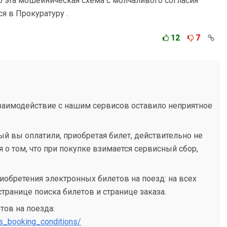
ю эта мошейническая схема с молчаливого согласия
 в Прокуратуру .
12
7
 взаимодействие с нашим сервисов оставило неприятное
й вы оплатили, приобретая билет, действительно не
о том, что при покупке взимается сервисный сбор,
иобретения электронных билетов на поезд: на всех
 странице поиска билетов и странице заказа.
тов на поезда:
ets_booking_conditions/