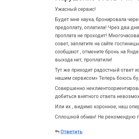
Ужасный сервис!
Будет мне наука, бронировала чере
предоплату, оплатила! Чрез два дн
проплата не проходит! Многочасова
совет, заплатите на сайте гостиниц
сообщают , отмените бронь на Янде
выхода нет, проплатили!
Тут же приходит радостный ответ из
нашим сервисом» Теперь боюсь буд
Совершенно неклиентоориентирова
добиться внятного ответа невозмо
Или их , видимо коронное, наш опер
Сплошной обман! Не рекомендую по
Ответить