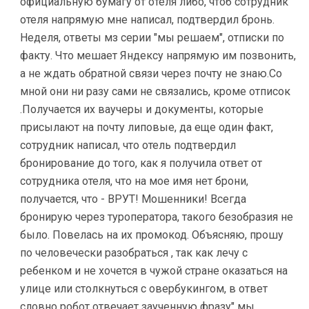
официальную бумагу от отеля либо, чтоб сотрудник
отеля напрямую мне написал, подтвердил бронь.
Неделя, ответы мз серии "мы решаем", отписки по
факту. Что мешает Яндексу напрямую им позвонить,
а не ждать обратной связи через почту не знаю.Со
мной они ни разу сами не связались, кроме отписок
.Получается их ваучеры и документы, которые
присылают на почту липовые, да еще один факт,
сотрудник написал, что отель подтвердил
бронирование до того, как я получила ответ от
сотрудника отеля, что на мое имя нет брони,
получается, что - ВРУТ! Мошенники! Всегда
бронирую через туроператора, такого безобразия не
было. Повелась на их промокод. Объясняю, прошу
по человечески разобраться , так как лечу с
ребенком и не хочется в чужой стране оказаться на
улице или столкнуться с овербукингом, в ответ
словно робот отвечает заученную фразу" мы