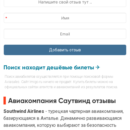
Поиск находит дешёвые билеты ✈
Поиск авиабилетов осуществляется при помощи поисковой формы
Aviasales. Сайт Imigo.ru ничего не продаёт. Купить билеты можно на
официальных сайтах агентств и авиакомпаний из результатов поиска.
Авиакомпания Саутвинд отзывы
Southwind Airlines
- турецкая чартерная авиакомпания,
базирующаяся в Анталье. Динамично развивающаяся
авиакомпания, которую выбирают за безопасность