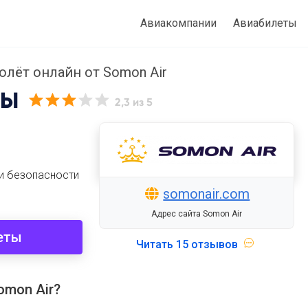
Авиакомпании
Авиабилеты
олёт онлайн от Somon Air
ВЫ
2,3
из 5
и безопасности
somonair.com
Адрес сайта Somon Air
еты
Читать
15 отзывов
omon Air?