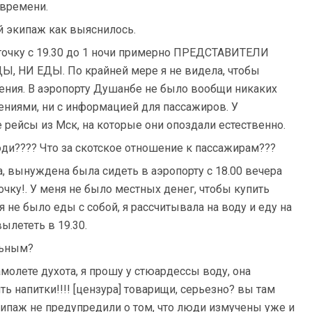
 времени.
й экипаж как выяснилось.
уточку с 19.30 до 1 ночи примерно ПРЕДСТАВИТЕЛИ
НИ ЕДЫ. По крайней мере я не видела, чтобы
ления. В аэропорту Душанбе не было вообщи никаких
нениями, ни с информацией для пассажиров. У
ейсы из Мск, на которые они опоздали естественно.
ди???? Что за скотское отношение к пассажирам???
 вынуждена была сидеть в аэропорту с 18.00 вечера
точку!. У меня не было местных денег, чтобы купить
я не было еды с собой, я рассчитывала на воду и еду на
ылететь в 19.30.
льным?
амолете духота, я прошу у стюардессы воду, она
ь напитки!!!! [цензура] товарищи, серьезно? вы там
кипаж не предупредили о том, что люди измучены уже и