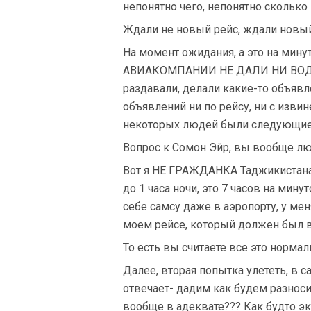
непонятно чего, непонятно сколько
Ждали не новый рейс, ждали новы
На момент ожидания, а это на мин
АВИАКОМПАНИИ НЕ ДАЛИ НИ ВОДЫ, 
раздавали, делали какие-то объяв
объявлений ни по рейсу, ни с изви
некоторых людей были следующие р
Вопрос к Сомон Эйр, вы вообще лю
Вот я НЕ ГРАЖДАНКА Таджикистана,
до 1 часа ночи, это 7 часов на мину
себе самсу даже в аэропорту, у мен
моем рейсе, который должен был в
То есть вы считаете все это норма
Далее, вторая попытка улететь, в с
отвечает- дадим как будем разносит
вообще в адеквате??? Как будто э