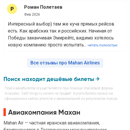
Роман Полетаев
Фев 2026
Интересный выбор) там же куча прямых рейсов
есть. Как арабских так и российских. Начиная от
Победы заканчивая Эмирейтс, видимо хотелось
новую компанию просто испытать...
читать полностью
Все отзывы про Mahan Airlines
Поиск находит дешёвые билеты ✈
Поиск авиабилетов осуществляется при помощи поисковой формы
Aviasales. Сайт Imigo.ru ничего не продаёт. Купить билеты можно на
официальных сайтах агентств и авиакомпаний из результатов поиска.
Авиакомпания Махан
Mahan Air — частная иранская авиакомпания,
базирующаяся в Тегеранском международном