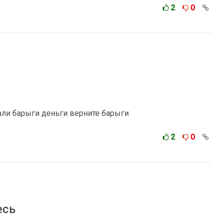
2
0
ли барыги деньги верните барыги
2
0
есь