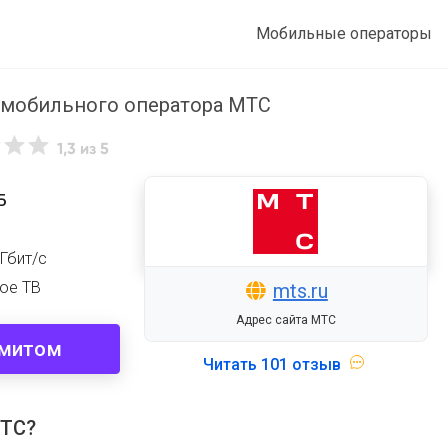
Мобильные операторы
m мобильного оператора МТС
1,3
из 5
Б
Гбит/с
вое ТВ
mts.ru
Адрес сайта МТС
имитом
Читать
101 отзыв
МТС?