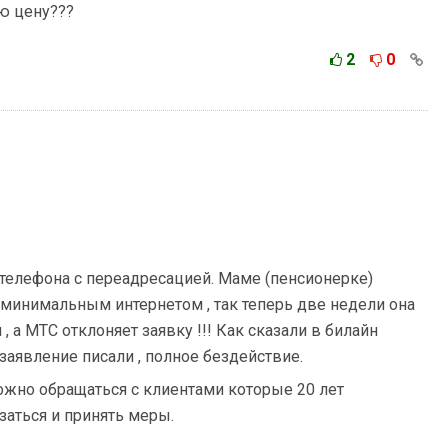
ю цену???
2
0
телефона с переадресацией. Маме (пенсионерке)
минимальным интернетом , так теперь две недели она
н , а МТС отклоняет заявку !!! Как сказали в билайн
аявление писали , полное бездействие.
можно обращаться с клиентами которые 20 лет
заться и принять меры.