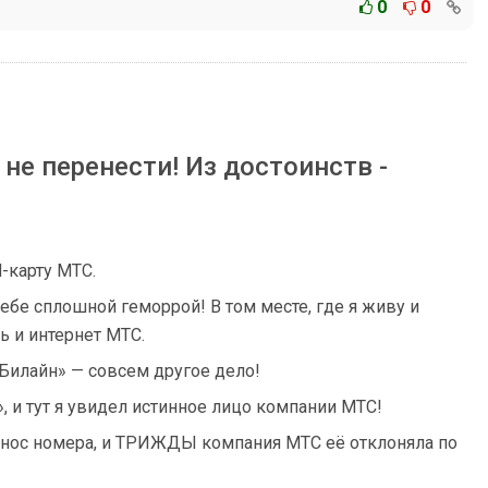
0
0
не перенести! Из достоинств -
-карту МТС.
себе сплошной геморрой! В том месте, где я живу и
ь и интернет МТС.
«Билайн» — совсем другое дело!
 и тут я увидел истинное лицо компании МТС!
нос номера, и ТРИЖДЫ компания МТС её отклоняла по