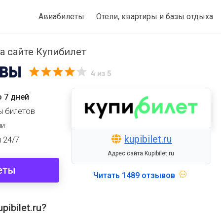
Авиабилеты
Отели, квартиры и базы отдыха
а сайте Купибилет
ВЫ
4
из 5
 7 дней
ы билетов
ми
kupibilet.ru
 24/7
Адрес сайта Kupibilet.ru
еты
Читать
1489 отзывов
ibilet.ru?