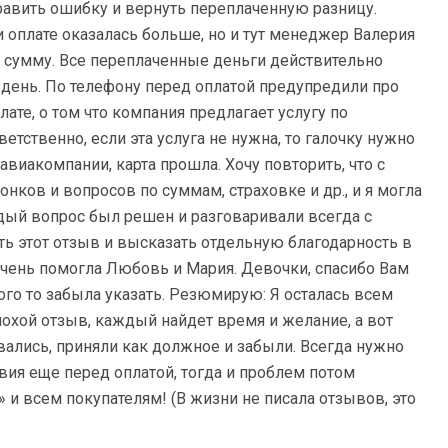
равить ошибку и вернуть переплаченную разницу.
и оплате оказалась больше, но и тут менеджер Валерия
 сумму. Все переплаченные деньги действительно
 день. По телефону перед оплатой предупредили про
ате, о том что компания предлагает услугу по
ветственно, если эта услуга не нужна, то галочку нужно
авиакомпании, карта прошла. Хочу повторить, что с
нков и вопросов по суммам, страховке и др., и я могла
дый вопрос был решен и разговаривали всегда с
ть этот отзыв и высказать отдельную благодарность в
очень помогла Любовь и Мария. Девочки, спасибо Вам
го то забыла указать. Резюмирую: Я осталась всем
лохой отзыв, каждый найдет время и желание, а вот
вались, приняли как должное и забыли. Всегда нужно
вия еще перед оплатой, тогда и проблем потом
и всем покупателям! (В жизни не писала отзывов, это