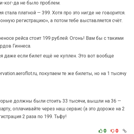
и-ког-да не было проблем.
я стала платной — 399. Хотя про это нигде не говорится.
нную регистрацию», а потом тебе выставляется счёт.
еносе рейса стоит 199 рублей. Огонь! Вам бы с такими
рдов Гиннеса.
ся даже если билет ещё не куплен. Это вот вообще
vation.aeroflot.ru, покупаем те же билеты, но на 1 тысячу
оторые должны были стоить 33 тысячи, вышли на 36 —
арту, оплачивайте через наш сервис (а это дороже на 2
истрация 2 раза по 199. Тьфу!
0
0