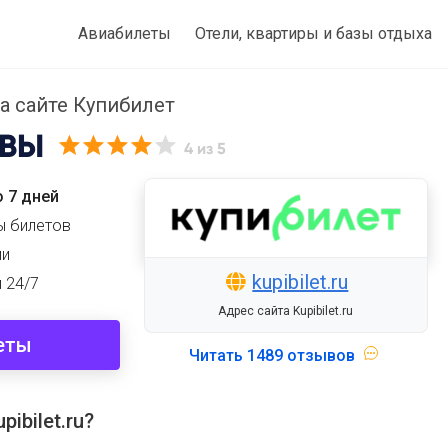
Авиабилеты
Отели, квартиры и базы отдыха
а сайте Купибилет
ВЫ
4
из 5
 7 дней
ы билетов
ми
kupibilet.ru
 24/7
Адрес сайта Kupibilet.ru
еты
Читать
1489 отзывов
ibilet.ru?