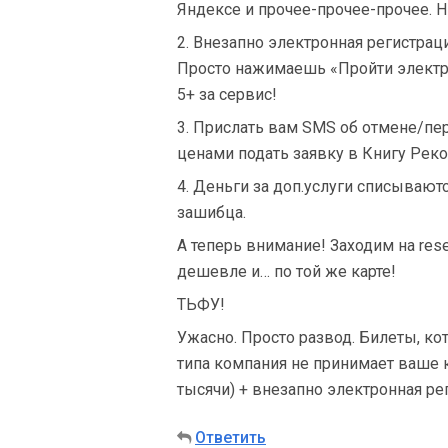
Яндексе и прочее-прочее-прочее. Н
2. Внезапно электронная регистраци
Просто нажимаешь «Пройти электро
5+ за сервис!
3. Прислать вам SMS об отмене/пер
ценами подать заявку в Книгу Реко
4. Деньги за доп.услуги списывают
зашибца.
А теперь внимание! Заходим на reser
дешевле и… по той же карте!
ТЬФУ!
Ужасно. Просто развод. Билеты, к
типа компания не принимает ваше к
тысячи) + внезапно электронная рег
Ответить