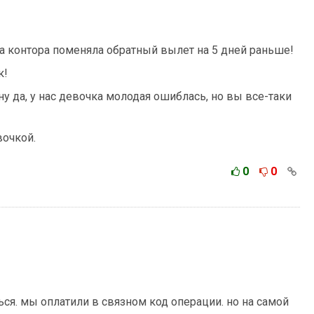
та контора поменяла обратный вылет на 5 дней раньше!
к!
 ну да, у нас девочка молодая ошиблась, но вы все-таки
вочкой.
0
0
ься. мы оплатили в связном код операции. но на самой