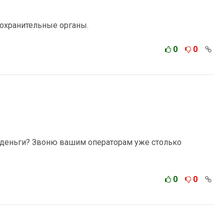
охранительные органы.
0
0
ть деньги? Звоню вашим операторам уже столько
0
0