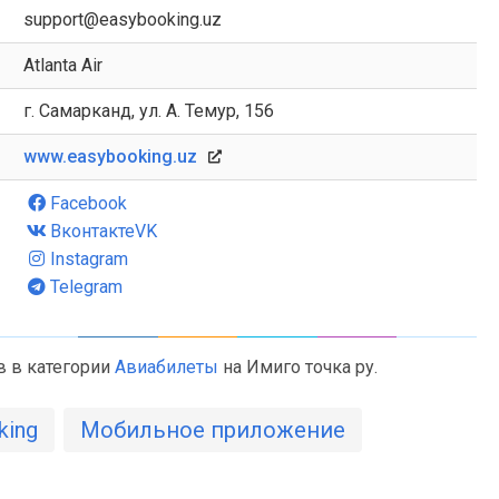
support@easybooking.uz
Atlanta Air
г. Самарканд, ул. А. Темур, 156
www.easybooking.uz
Facebook
ВконтактеVK
Instagram
Telegram
в в категории
Авиабилеты
на Имиго точка ру.
king
Мобильное приложение