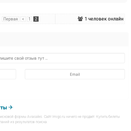
1
человек онлайн
Первая
<
1
2
еты ✈
сковой формы Aviasales. Сайт Imigo.ru ничего не продаёт. Купить билеты
аний из результатов поиска.