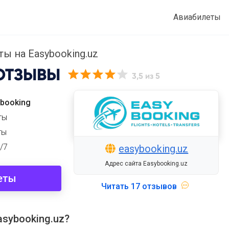
Авиабилеты
 на Easybooking.uz
ОТЗЫВЫ
3,5
из 5
ybooking
ты
ты
/7
easybooking.uz
Адрес сайта Easybooking.uz
еты
Читать
17 отзывов
sybooking.uz?