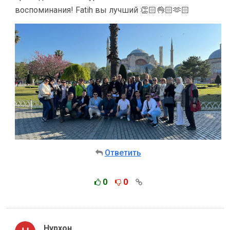
воспоминания! Fatih вы лучший 👏🏻👌🏻🫶🏻
Ответить
0
0
Нурхон