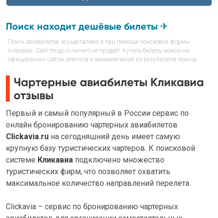
Поиск находит дешёвые билеты ✈
Поиск авиабилетов осуществляется при помощи поисковой формы
Aviasales. Сайт Imigo.ru ничего не продаёт. Купить билеты можно на
официальных сайтах агентств и авиакомпаний из результатов поиска.
Чартерные авиабилеты Кликавиа
отзывы
Первый и самый популярный в России сервис по
онлайн бронированию чартерных авиабилетов
Clickavia.ru
на сегодняшний день имеет самую
крупную базу туристических чартеров. К поисковой
системе
Кликавиа
подключено множество
туристических фирм, что позволяет охватить
максимальное количество направлений перелета.
Clickavia – cервис по бронированию чартерных