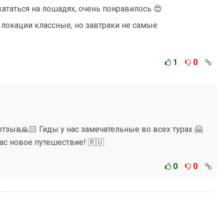
ататься на лошадях, очень понравилось 😍
 локации классные, но завтраки не самые
1
0
отзыв🙏🏻 Гиды у нас замечательные во всех турах 🤗
ас новое путешествие! 🇷🇺
0
0