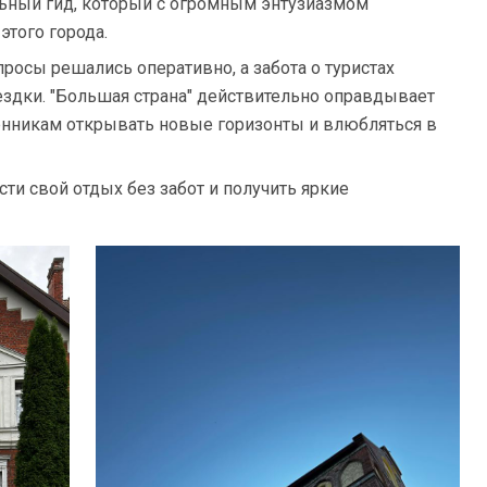
льный гид, который с огромным энтузиазмом
этого города.
просы решались оперативно, а забота о туристах
ездки. "Большая страна" действительно оправдывает
енникам открывать новые горизонты и влюбляться в
ти свой отдых без забот и получить яркие