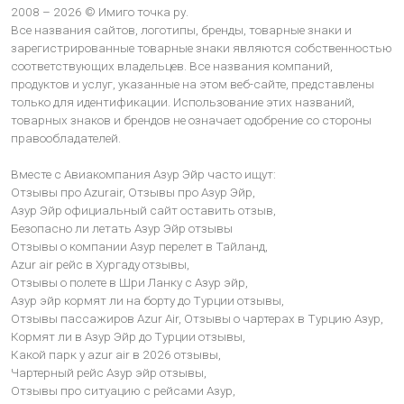
2008 – 2026 © Имиго точка ру.
Все названия сайтов, логотипы, бренды, товарные знаки и
зарегистрированные товарные знаки являются собственностью
соответствующих владельцев. Все названия компаний,
продуктов и услуг, указанные на этом веб-сайте, представлены
только для идентификации. Использование этих названий,
товарных знаков и брендов не означает одобрение со стороны
правообладателей.
Вместе с Авиакомпания Азур Эйр часто ищут:
Отзывы про Azurair,
Отзывы про Азур Эйр,
Азур Эйр официальный сайт оставить отзыв,
Безопасно ли летать Азур Эйр отзывы
Отзывы о компании Азур перелет в Тайланд,
Azur air рейс в Хургаду отзывы,
Отзывы о полете в Шри Ланку с Азур эйр,
Азур эйр кормят ли на борту до Турции отзывы,
Отзывы пассажиров Azur Air,
Отзывы о чартерах в Турцию Азур,
Кормят ли в Азур Эйр до Турции отзывы,
Какой парк у azur air в 2026 отзывы,
Чартерный рейс Азур эйр отзывы,
Отзывы про ситуацию с рейсами Азур,