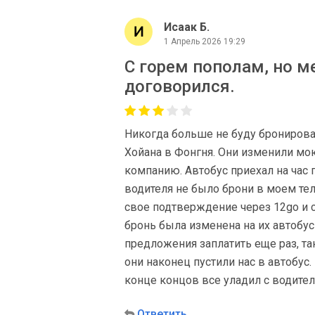
Исаак Б.
1 Апрель 2026 19:29
С горем пополам, но м
договорился.
Никогда больше не буду бронироват
Хойана в Фонгня. Они изменили мо
компанию. Автобус приехал на час п
водителя не было брони в моем теле
свое подтверждение через 12go и 
бронь была изменена на их автобу
предложения заплатить еще раз, так
они наконец пустили нас в автобус
конце концов все уладил с водител
Ответить