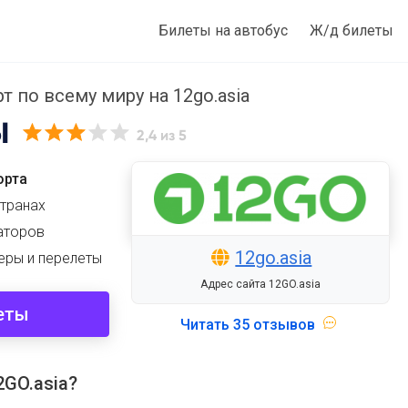
Билеты на автобус
Ж/д билеты
 по всему миру на 12go.asia
Ы
2,4
из 5
орта
странах
аторов
12go.asia
еры и перелеты
Адрес сайта 12GO.asia
еты
Читать
35 отзывов
GO.asia?