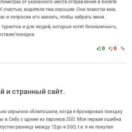
лометрах от указанного места отправления в билете
 К счастью, водители там хорошие. Они помогли мне,
с и попросив его заехать, чтобы забрать меня.
туристов и для людей, которые хотят безналичного,
ествия/поездки.
0
0
ый и странный сайт.
льно серьезно облапошили, когда я бронировал поездку
лы в Себу с одним из паромов 2GO. Моя первая ошибка
пустил разницу между 12go и 2GO, т.е. я не покупал