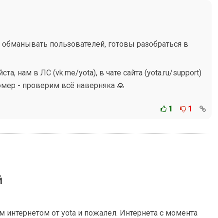
 обманывать пользователей, готовы разобраться в
а, нам в ЛС (vk.me/yota), в чате сайта (yota.ru/support)
омер - проверим всё наверняка 🙏
1
1
й
 интернетом от yota и пожалел. Интернета с момента