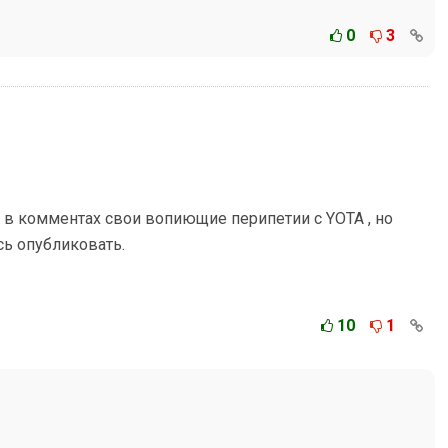
0
3
 в комментах свои вопиющие перипетии с YOTA , но
ь опубликовать.
10
1