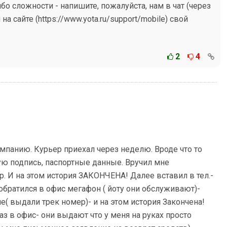
бо сложности - напишите, пожалуйста, нам в чат (через
а сайте (https://www.yota.ru/support/mobile) свой
2
4
омпанию. Курьер приехал через неделю. Вроде что то
ую подпись, паспортные данные. Вручил мне
р. И на этом история ЗАКОНЧЕНА! Далее вставил в тел.-
 обратился в офис мегафон ( йоту они обслуживают)-
( выдали трек номер)- и на этом история Закончена!
аз в офис- они выдают что у меня на руках просто