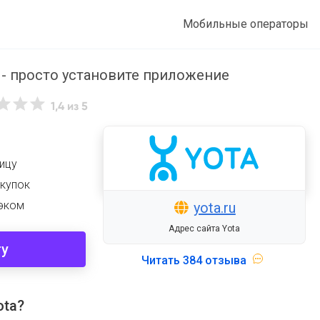
Мобильные операторы
- просто установите приложение
1,4
из 5
ицу
окупок
эком
yota.ru
Адрес сайта Yota
ту
Читать
384 отзыва
ota?