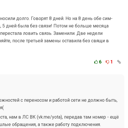
осили долго. Говорят 8 дней. Но на 8 день обе сим-
, 5 дней была без связи! Потом не больше месяца
 перестала ловить связь. Заменили. Две недели
няйте, после третьей замены оставила без свящи в
6
1
ожностей с переносом и работой сети не должно быть,
я(
та, нам в ЛС ВК (vk.me/yota), передав там номер - ещё
лые обращения, а также работу подключения.