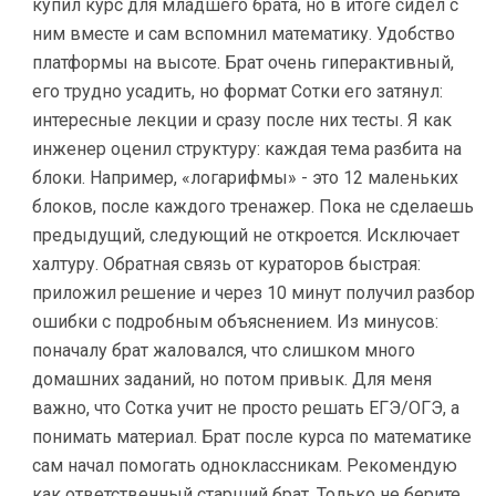
купил курс для младшего брата, но в итоге сидел с
ним вместе и сам вспомнил математику. Удобство
платформы на высоте. Брат очень гиперактивный,
его трудно усадить, но формат Сотки его затянул:
интересные лекции и сразу после них тесты. Я как
инженер оценил структуру: каждая тема разбита на
блоки. Например, «логарифмы» - это 12 маленьких
блоков, после каждого тренажер. Пока не сделаешь
предыдущий, следующий не откроется. Исключает
халтуру. Обратная связь от кураторов быстрая:
приложил решение и через 10 минут получил разбор
ошибки с подробным объяснением. Из минусов:
поначалу брат жаловался, что слишком много
домашних заданий, но потом привык. Для меня
важно, что Сотка учит не просто решать ЕГЭ/ОГЭ, а
понимать материал. Брат после курса по математике
сам начал помогать одноклассникам. Рекомендую
как ответственный старший брат. Только не берите