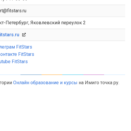
t@fitstars.ru
нкт-Петербург, Яковлевский переулок 2
tstars.ru
леграм FitStars
онтакте FitStars
utube FitStars
егории
Онлайн образование и курсы
на Имиго точка ру.