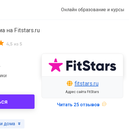
Онлайн образование и курсы
на Fitstars.ru
4,5
из 5
т
ики
fitstars.ru
Адрес сайта FitStars
ься
Читать
25 отзывов
и дома