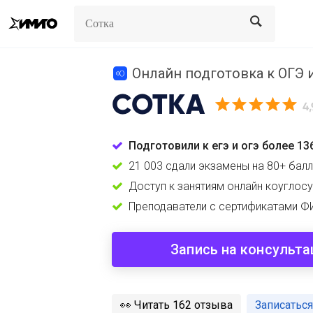
Search
Search
Онлайн подготовка к ОГЭ и 
СОТКА
4,
Подготовили к егэ и огэ более 13
21 003 сдали экзамены на 80+ бал
Доступ к занятиям онлайн коуглос
Преподаватели с сертификатами Ф
Запись на консульт
️👀
Читать 162 отзыва
Записатьс