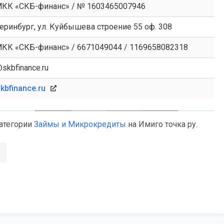
КК «СКБ-финанс» / № 1603465007946
теринбург, ул. Куйбышева строение 55 оф. 308
КК «СКБ-финанс» / 6671049044 / 1169658082318
@skbfinance.ru
kbfinance.ru
категории
Займы и Микрокредиты
на Имиго точка ру.