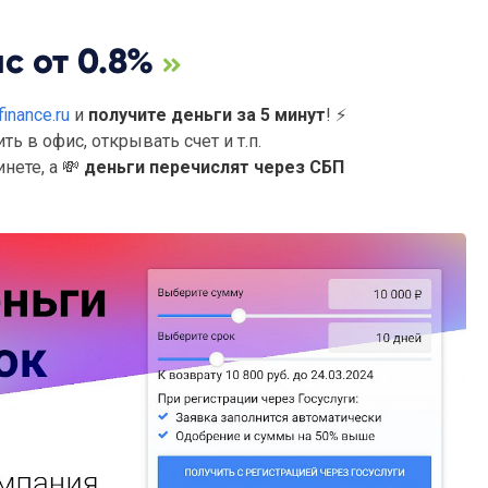
с от 0.8%
inance.ru
и
получите деньги за 5 минут
!
⚡
ь в офис, открывать счет и т.п.
нете, а
💸
деньги перечислят через СБП