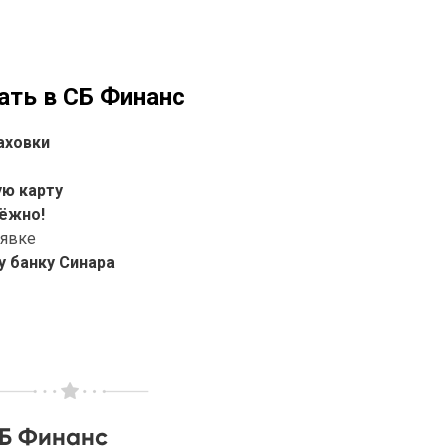
ать в СБ Финанс
аховки
ую карту
ёжно!
аявке
 банку Синара
СБ Финанс