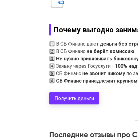
Почему выгодно заним
1️⃣
В СБ Финанс дают
деньги без стр
2️⃣
В СБ Финанс
не берёт комиссию
3️⃣
Не нужно привязывать банковск
4️⃣
Заявку через Госуслуги -
100% над
5️⃣
СБ Финанс
не звонит никому
по з
6️⃣
СБ Финанс принадлежит крупному
Получить деньги
Последние отзывы про 