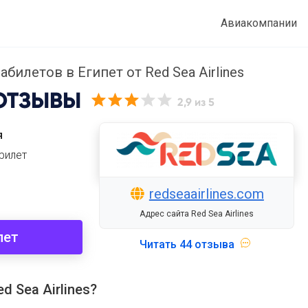
Авиакомпании
билетов в Египет от Red Sea Airlines
ОТЗЫВЫ
2,9
из 5
я
рилет
redseaairlines.com
Адрес сайта Red Sea Airlines
пет
Читать
44 отзыва
 Sea Airlines?