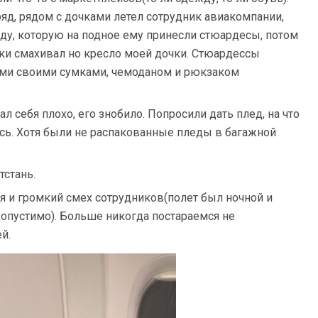
яд, рядом с дочками летел сотрудник авиакомпании,
еду, которую на подное ему принесли стюардесы, потом
шки смахивал но кресло моей дочки. Стюардессы
ьми своими сумками, чемоданом и рюкзаком
 себя плохо, его знобило. Попросили дать плед, на что
ись. Хотя были не распакованные пледы в багажной
стань.
я и громкий смех сотрудников(полет был ночной и
допустимо). Больше никогда постараемся не
й.