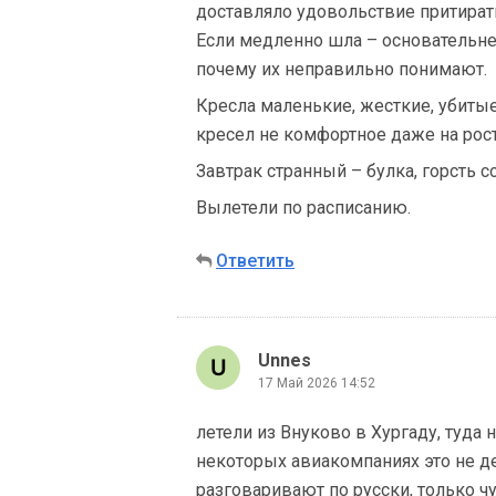
доставляло удовольствие притират
Если медленно шла – основательнее
почему их неправильно понимают.
Кресла маленькие, жесткие, убиты
кресел не комфортное даже на рост
Завтрак странный – булка, горсть с
Вылетели по расписанию.
Ответить
Unnes
17 Май 2026 14:52
летели из Внуково в Хургаду, туда 
некоторых авиакомпаниях это не де
разговаривают по русски, только ч