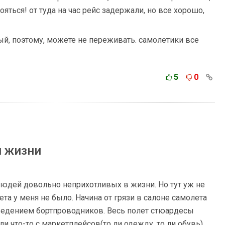
ояться! от туда на час рейс задержали, но все хорошо,
ый, поэтому, можете не переживать. самолетики все
5
0
й жизни
людей довольно неприхотливых в жизни. Но тут уж не
та у меня не было. Начина от грязи в салоне самолета
ведением бортпроводников. Весь полет стюардесы
и что-то с маркетплейсов(то ли одежду, то ли обувь).