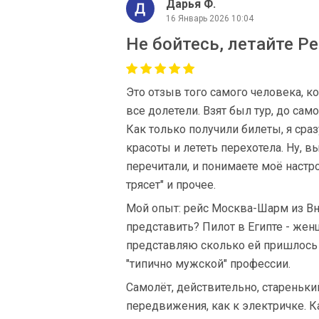
Дарья Ф.
16 Январь 2026 10:04
Не бойтесь, летайте Ре
Это отзыв того самого человека, к
все долетели. Взят был тур, до са
Как только получили билеты, я сра
красоты и лететь перехотела. Ну, в
перечитали, и понимаете моё настро
трясет" и прочее.
Мой опыт: рейс Москва-Шарм из В
представить? Пилот в Египте - жен
представляю сколько ей пришлось р
"типично мужской" профессии.
Самолёт, действительно, старенький
передвижения, как к электричке. К