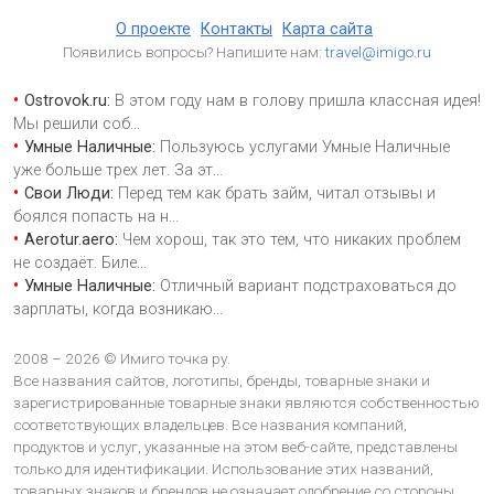
О проекте
Контакты
Карта сайта
Появились вопросы? Напишите нам:
travel@imigo.ru
Ostrovok.ru:
В этом году нам в голову пришла классная идея!
Мы решили соб
...
Умные Наличные:
Пользуюсь услугами Умные Наличные
уже больше трех лет. За эт
...
Свои Люди:
Перед тем как брать займ, читал отзывы и
боялся попасть на н
...
Aerotur.aero:
Чем хорош, так это тем, что никаких проблем
не создаёт. Биле
...
Умные Наличные:
Отличный вариант подстраховаться до
зарплаты, когда возникаю
...
2008 – 2026 © Имиго точка ру.
Все названия сайтов, логотипы, бренды, товарные знаки и
зарегистрированные товарные знаки являются собственностью
соответствующих владельцев. Все названия компаний,
продуктов и услуг, указанные на этом веб-сайте, представлены
только для идентификации. Использование этих названий,
товарных знаков и брендов не означает одобрение со стороны