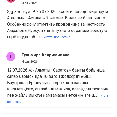
Июль 2026
Здравствуйте! 25.07.2026 ехала в поезде маршрута
Аркалык - Астана в 7 вагоне. В вагоне было чисто.
Особенно хочу отметить проводника за честность
Амралова Нурсултана. В туалете обранила золотую
серёжку,но об эт...
читать полностью
Гульмира Каиржановна
Июль 2026
12.07.2026 ж «Алматы–Саратов» бағыты бойынша
сапар барысында 10 вагон жолсерігі Әбіш
Бауыржан Еркінұлына көрсеткен сапалы
қызметіңізге, сыпайылығыңызға, вагондағы тазалық
пен жайлылықты қамтамасыз еткеніңізге ш...
читать
полностью